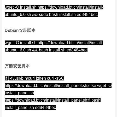
wget -O install.sh https://download.bt.cn/install/install-
ubuntu_6.0.sh && sudo bash install.sh ed8484bec
Debian安装脚本
wget -O install.sh https://download.bt.cn/install/install-
ubuntu_6.0.sh && bash install.sh ed8484bec
万能安装脚本
if [ -f /usr/bin/curl ];then curl -sSO
https://download.bt.cn/install/install_panel.sh;else wget -O
install_panel.sh
https://download.bt.cn/install/install_panel.sh;fi;bash
install_panel.sh ed8484bec