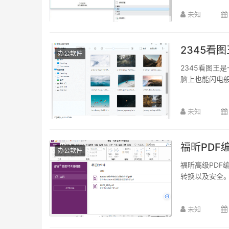
未知
2345看图王
办公软件
2345看图王
脑上也能闪电般
未知
福昕PDF编
办公软件
福昕高级PDF编
转换以及安全。
未知