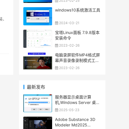
2023-02-25
windows10系统激活工具
安装、
2024-03-21
宝塔Linux面板 7.9.8版本
安装命令
2023-02-26
电脑录屏软件MP4格式屏
幕声音录像录制模式工具
直播1080P无水印
2023-02-26
最新发布
服务器显示桌面计算
机,Windows Server 桌面
显示我的电脑图标
2025-05-23
Adobe Substance 3D
Modeler Md2025