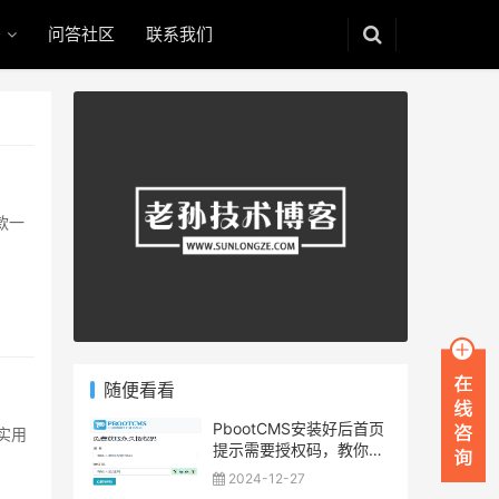
码
问答社区
联系我们
是款一
随便看看
PbootCMS安装好后首页
常实用
提示需要授权码，教你如
何免费获取
2024-12-27