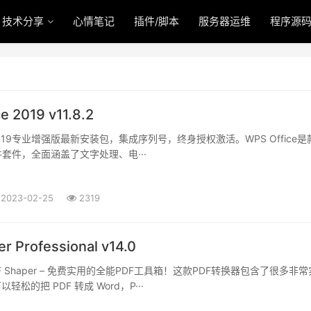
技术分享
心情笔记
插件/脚本
服务器运维
程序源
e 2019 v11.8.2
ce 2019专业增强版最新安装包，集成序列号，终身授权激活。WPS Office
套件，全面涵盖了文字处理、电···
2023-02-25
2319
r Professional v14.0
 Shaper – 免费实用的全能PDF工具箱！这款PDF转换器包含了很多非
轻松的把 PDF 转成 Word，P···