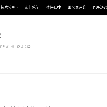
技术分享
心情笔记
插件/脚本
服务器运维
程序源码
载
脑系统
阅读 1924