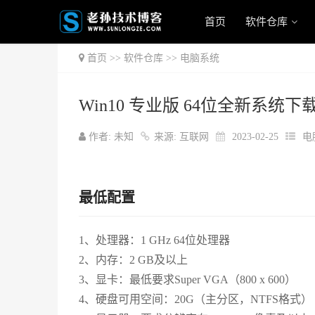
首页
软件仓库
首页
>>
软件仓库
>>
电脑系统
Win10 专业版 64位全新系统下
作者: 未知
来源: 互联网
2023-02-25
电
最低配置
1、处理器：1 GHz 64位处理器
2、内存：2 GB及以上
3、显卡：最低要求Super VGA（800 x 600）
4、硬盘可用空间：20G（主分区，NTFS格式）