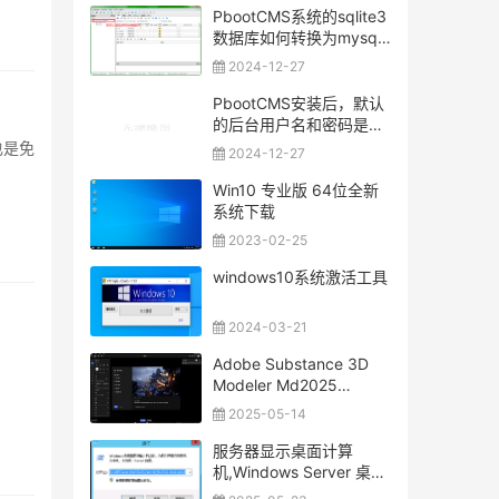
PbootCMS系统的sqlite3
数据库如何转换为mysql
数据库
2024-12-27
PbootCMS安装后，默认
的后台用户名和密码是多
少，怎么登陆？
也是免
2024-12-27
Win10 专业版 64位全新
系统下载
2023-02-25
windows10系统激活工具
2024-03-21
Adobe Substance 3D
Modeler Md2025
(1.21.0.1182) 一键安装正
2025-05-14
式版
服务器显示桌面计算
机,Windows Server 桌面
显示我的电脑图标