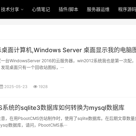
技术分享
心情笔记
插件/脚本
服务器运维
程序源
面计算机,Windows Server 桌面显示我的电脑
台WindowsServer 2016的云服务器，win2012系统我也是第一次配
发现桌面只有一个回收站图标，···
2025-05-23
1928
MS系统的sqlite3数据库如何转换为mysql数据库
意，在用PbootCMS仿站制作时，使用了sqlite数据库。在后期文章数量
ql数据库，请问，PbootCMS系···