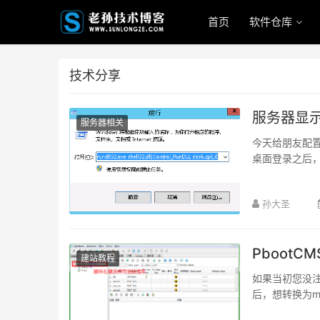
首页
软件仓库
技术分享
服务器显示桌
服务器相关
今天给朋友配置一
桌面登录之后，
孙大圣
PbootC
建站教程
如果当初您没注
后，想转换为mys