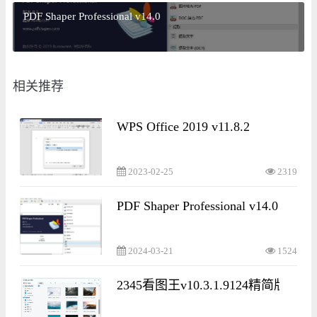
PDF Shaper Professional v14.0
相关推荐
WPS Office 2019 v11.8.2
2023-02-25
2319
PDF Shaper Professional v14.0
2024-03-21
1524
2345看图王v10.3.1.9124精简版