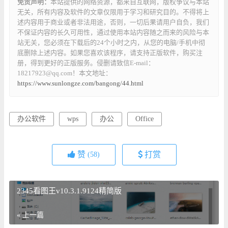
免责声明：
本站提供的网络资源，都来自互联网，版权争议与本站
无关，所有内容及软件的文章仅限用于学习和研究目的。不得将上
述内容用于商业或者非法用途，否则，一切后果请用户自负，我们
不保证内容的长久可用性，通过使用本站内容随之而来的风险与本
站无关，您必须在下载后的24个小时之内，从您的电脑/手机中彻
底删除上述内容。如果您喜欢该程序，请支持正版软件，购买注
册，得到更好的正版服务。侵删请致信E-mail：
18217923@qq.com！本文地址：
https://www.sunlongze.com/bangong/44.html
办公软件
wps
办公
Office
赞
打赏
(58)
2345看图王v10.3.1.9124精简版
« 上一篇